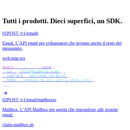
Tutti i prodotti.
Dieci superfici, un SDK.
01
POST /v1/emails
Email
.
L'API email per sviluppatori che inviano anche il resto del
messaggio.
welcome.tsx
await
 bird
.
email
.
send
({
  to
:
 [
"
alex@example.com
"
],
  subject
:
 "
Welcome to Bird
"
,
  html
:
 "
<p>You're in. Let's ship.</p>
"
,
});
02
POST /v1/email/mailboxes
Mailbox
.
L'API Mailbox per agenti che rispondono alle proprie
email.
claim-mailbox.sh