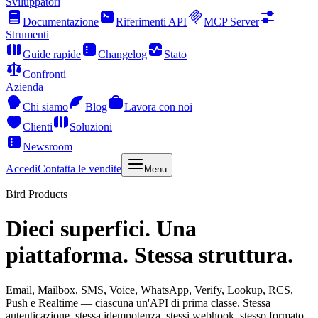
Sviluppatori
Documentazione
Riferimenti API
MCP Server
Strumenti
Guide rapide
Changelog
Stato
Confronti
Azienda
Chi siamo
Blog
Lavora con noi
Clienti
Soluzioni
Newsroom
Accedi
Contatta le vendite
Menu
Bird Products
Dieci superfici. Una
piattaforma. Stessa struttura.
Email, Mailbox, SMS, Voice, WhatsApp, Verify, Lookup, RCS,
Push e Realtime — ciascuna un'API di prima classe. Stessa
autenticazione, stessa idempotenza, stessi webhook, stesso formato