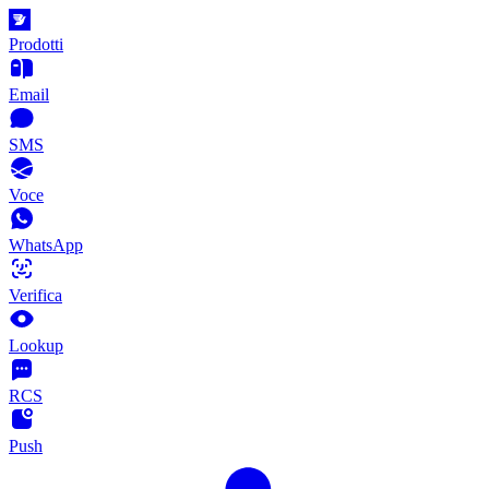
Prodotti
Email
SMS
Voce
WhatsApp
Verifica
Lookup
RCS
Push