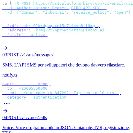
curl
 -X
 POST
 https://us1.platform.bird.com/v1/email/mai
  -H
 "
Authorization: Bearer 
$
BIRD_API_KEY
"
 \
  -d
 '
{"domain": "inbox.ai", "receive_policy": "open"}
'
{
  "id"
:
 "
mbx_01krdgeqcxet5s7t44vh8rt9mg
"
,
  "address"
:
 "
k7mq3vx2npr5wcj4tzh6@inbox.ai
"
,
  "state"
:
 "
active
"
}
03
POST /v1/sms/messages
SMS
.
L'API SMS per sviluppatori che devono davvero rilasciare.
notify.ts
await
 bird
.
sms
.
send
({
  to
:
 "
+15005550006
"
,
  text
:
 "
Your code is 847291. Expires in 10 min.
"
,
  category
:
 "
authentication
"
,
});
04
POST /v1/voice/calls
Voice
.
Voce programmabile in JSON. Chiamate, IVR, registrazione,
TTS.