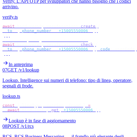
Verify
.
L'API OTP per sviluppatori che hanno bisogno che i codici
arrivino.
verify.ts
await
 bird
.
verify
.
verifications
.
create
({
  to
:
 {
 phone_number
:
 "
+15005550006
"
 },
});
// check by target — no id to store
await
 bird
.
verify
.
verifications
.
check
({
  to
:
 {
 phone_number
:
 "
+15005550006
"
 },
 code
:
 userCode
,
});
In anteprima
07
GET /v1/lookup
Lookup
.
Intelligence sui numeri di telefono: tipo di linea, operatore,
segnali di frode.
lookup.ts
const
 {
 lineType
,
 carrier
,
 fraud 
}
 =
  await
 bird
.
lookup
.
get
(
"
+15005550006
"
);
Lookup è in fase di aggiornamento
08
POST /v1/rcs
RCS
.
RCS Business Messaging — il fratello più elegante degli