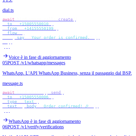
dial.ts
await
 bird
.
voice
.
calls
.
create
({
  to
:
 "
+15005550010
"
,
  from
:
 "
+14155550199
"
,
  flow
:
 [
    {
 say
:
 "
Your order is confirmed.
"
 },
  ],
});
Voice è in fase di aggiornamento
05
POST /v1/whatsapp/messages
WhatsApp
.
L'API WhatsApp Business, senza il passaggio dal BSP.
message.ts
await
 bird
.
whatsapp
.
send
({
  to
:
 "
+15005550006
"
,
  type
:
 "
text
"
,
  text
:
 {
 body
:
 "
Order confirmed! 🎉
"
 },
});
WhatsApp è in fase di aggiornamento
06
POST /v1/verify/verifications