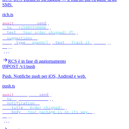
SMS.
rich.ts
await
 bird
.
rcs
.
send
({
  to
:
 "
+15005550006
"
,
  text
:
 "
Your order shipped! 📦
"
,
  suggestions
:
 [
    {
 type
:
 "
openUrl
"
,
 text
:
 "
Track it
"
,
 url 
},
  ],
});
RCS è in fase di aggiornamento
09
POST /v1/push
Push
.
Notifiche push per iOS, Android e web.
push.ts
await
 bird
.
push
.
send
({
  to
:
 {
 deviceToken 
},
  notification
:
 {
    title
:
 "
Order shipped!
"
,
    body
:
 "
Your package is on its way.
"
,
  },
});