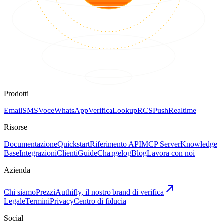
Prodotti
Email
SMS
Voce
WhatsApp
Verifica
Lookup
RCS
Push
Realtime
Risorse
Documentazione
Quickstart
Riferimento API
MCP Server
Knowledge
Base
Integrazioni
Clienti
Guide
Changelog
Blog
Lavora con noi
Azienda
Chi siamo
Prezzi
Authifly, il nostro brand di verifica
Legale
Termini
Privacy
Centro di fiducia
Social