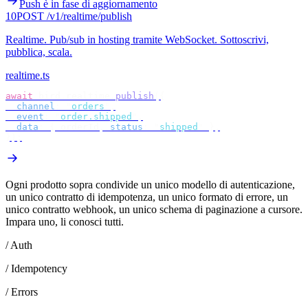
Push è in fase di aggiornamento
10
POST /v1/realtime/publish
Realtime
.
Pub/sub in hosting tramite WebSocket. Sottoscrivi,
pubblica, scala.
realtime.ts
await
 bird
.
realtime
.
publish
({
  channel
:
 "
orders
"
,
  event
:
 "
order.shipped
"
,
  data
:
 {
 orderId
,
 status
:
 "
shipped
"
 },
});
Ogni prodotto sopra condivide un unico modello di autenticazione,
un unico contratto di idempotenza, un unico formato di errore, un
unico contratto webhook, un unico schema di paginazione a cursore.
Impara uno, li conosci tutti.
/ Auth
/ Idempotency
/ Errors