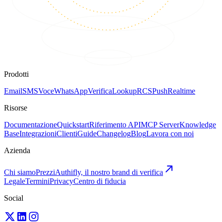
Prodotti
Email
SMS
Voce
WhatsApp
Verifica
Lookup
RCS
Push
Realtime
Risorse
Documentazione
Quickstart
Riferimento API
MCP Server
Knowledge
Base
Integrazioni
Clienti
Guide
Changelog
Blog
Lavora con noi
Azienda
Chi siamo
Prezzi
Authifly, il nostro brand di verifica
Legale
Termini
Privacy
Centro di fiducia
Social