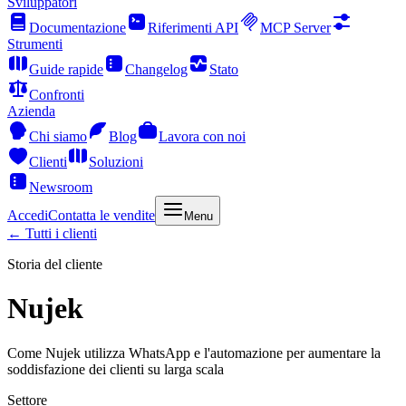
Sviluppatori
Documentazione
Riferimenti API
MCP Server
Strumenti
Guide rapide
Changelog
Stato
Confronti
Azienda
Chi siamo
Blog
Lavora con noi
Clienti
Soluzioni
Newsroom
Accedi
Contatta le vendite
Menu
← Tutti i clienti
Storia del cliente
Nujek
Come Nujek utilizza WhatsApp e l'automazione per aumentare la
soddisfazione dei clienti su larga scala
Settore