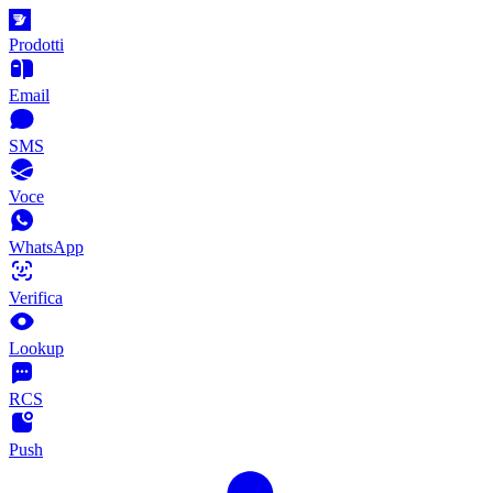
Prodotti
Email
SMS
Voce
WhatsApp
Verifica
Lookup
RCS
Push