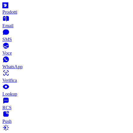
Prodotti
Email
SMS
Voce
WhatsApp
Verifica
Lookup
RCS
Push