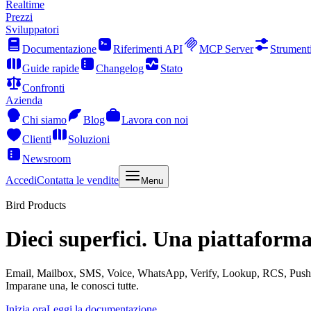
Realtime
Prezzi
Sviluppatori
Documentazione
Riferimenti API
MCP Server
Strument
Guide rapide
Changelog
Stato
Confronti
Azienda
Chi siamo
Blog
Lavora con noi
Clienti
Soluzioni
Newsroom
Accedi
Contatta le vendite
Menu
Bird Products
Dieci superfici. Una piattaforma
Email, Mailbox, SMS, Voice, WhatsApp, Verify, Lookup, RCS, Push e R
Imparane una, le conosci tutte.
Inizia ora
Leggi la documentazione