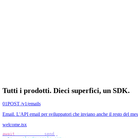
Tutti i prodotti.
Dieci superfici, un SDK.
01
POST /v1/emails
Email
.
L'API email per sviluppatori che inviano anche il resto del me
welcome.tsx
await
 bird
.
email
.
send
({