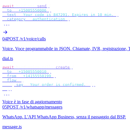
await
 bird
.
sms
.
send
({
  to
:
 "
+15005550006
"
,
  text
:
 "
Your code is 847291. Expires in 10 min.
"
,
  category
:
 "
authentication
"
,
});
04
POST /v1/voice/calls
Voice
.
Voce programmabile in JSON. Chiamate, IVR, registrazione, 
dial.ts
await
 bird
.
voice
.
calls
.
create
({
  to
:
 "
+15005550010
"
,
  from
:
 "
+14155550199
"
,
  flow
:
 [
    {
 say
:
 "
Your order is confirmed.
"
 },
  ],
});
Voice è in fase di aggiornamento
05
POST /v1/whatsapp/messages
WhatsApp
.
L'API WhatsApp Business, senza il passaggio dal BSP.
message.ts