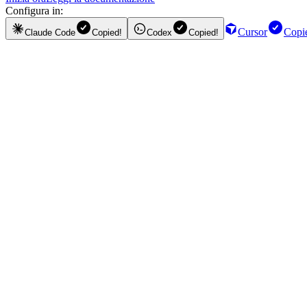
Configura in:
Cursor
Copi
Claude Code
Copied!
Codex
Copied!