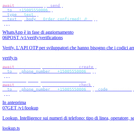
await
 bird
.
whatsapp
.
send
({
  to
:
 "
+15005550006
"
,
  type
:
 "
text
"
,
  text
:
 {
 body
:
 "
Order confirmed! 🎉
"
 },
});
WhatsApp è in fase di aggiornamento
06
POST /v1/verify/verifications
Verify
.
L'API OTP per sviluppatori che hanno bisogno che i codici arr
verify.ts
await
 bird
.
verify
.
verifications
.
create
({
  to
:
 {
 phone_number
:
 "
+15005550006
"
 },
});
// check by target — no id to store
await
 bird
.
verify
.
verifications
.
check
({
  to
:
 {
 phone_number
:
 "
+15005550006
"
 },
 code
:
 userCode
,
});
In anteprima
07
GET /v1/lookup
Lookup
.
Intelligence sui numeri di telefono: tipo di linea, operatore, s
lookup.ts