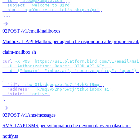
  to
:
 [
"
alex@example.com
"
],
  subject
:
 "
Welcome to Bird
"
,
  html
:
 "
<p>You're in. Let's ship.</p>
"
,
});
02
POST /v1/email/mailboxes
Mailbox
.
L'API Mailbox per agenti che rispondono alle proprie email
claim-mailbox.sh
curl
 -X
 POST
 https://us1.platform.bird.com/v1/email/mai
  -H
 "
Authorization: Bearer 
$
BIRD_API_KEY
"
 \
  -d
 '
{"domain": "inbox.ai", "receive_policy": "open"}
'
{
  "id"
:
 "
mbx_01krdgeqcxet5s7t44vh8rt9mg
"
,
  "address"
:
 "
k7mq3vx2npr5wcj4tzh6@inbox.ai
"
,
  "state"
:
 "
active
"
}
03
POST /v1/sms/messages
SMS
.
L'API SMS per sviluppatori che devono davvero rilasciare.
notify.ts