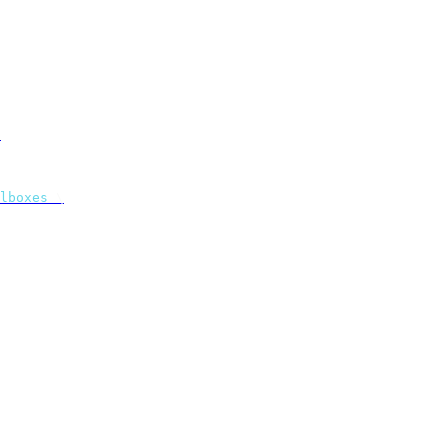
.
lboxes
 \