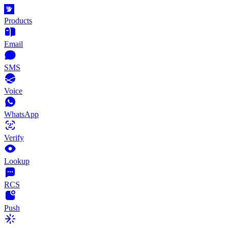
Products
Email
SMS
Voice
WhatsApp
Verify
Lookup
RCS
Push