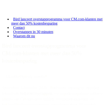
Bird lanceert overstapprogramma voor CM.com-klanten met
meer dan 50% kostenbesparing
Contact
Overstappen in 30 minuten
Waarom dit nu
Bird lanceert overstapprogramma voor
CM.com-klanten met meer dan 50%
kostenbesparing
_"Elk nadeel heb z'n voordeel"
Amsterdam, 1 december 2025
,_ Bird maakt vandaag de lancering
bekend van
bird.com/overstappen
, een migratieprogramma waarmee
klanten van CM.com direct kunnen overstappen naar Bird. De
belofte: 50% kostenbesparing en een migratie die in 30 minuten