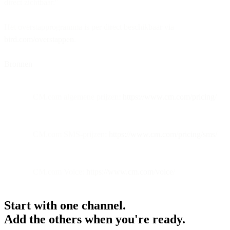
direct zichtbaar."
Het overstapprogramma is per direct beschikbaar via
bird.com/overstappen
.
Bronnen
CM.com algemene prijzen:
https://www.cm.com/pricing/
CM.com SMS-prijzen:
https://www.cm.com/pricing/sms/
CM.com Voice:
https://www.cm.com/voice/
Start with one channel.
Add the others when you're ready.