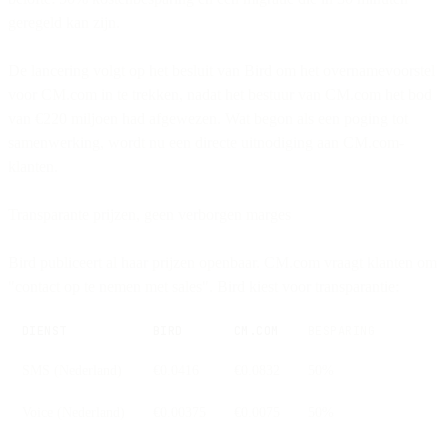
geregeld kan zijn.
De lancering volgt op het besluit van Bird om het overnamevoorstel
voor CM.com in te trekken, nadat het bestuur van CM.com het bod
van €220 miljoen had afgewezen. Wat begon als een poging tot
samenwerking, wordt nu een directe uitnodiging aan CM.com-
klanten.
Transparante prijzen, geen verborgen marges
Bird publiceert al haar prijzen openbaar. CM.com vraagt klanten om
"contact op te nemen met sales". Bird kiest voor transparantie:
DIENST
BIRD
CM.COM
BESPARING
SMS (Nederland)
€0.0416
€0.0832
50%
Voice (Nederland)
€0.00375
€0.0075
50%