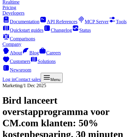
Realtime
Pricing
Developers
Documentation
API References
MCP Server
Tools
Quickstart guides
Changelog
Status
Comparisons
Company
About
Blog
Careers
Customers
Solutions
Newsroom
Log in
Contact sales
Menu
Marketing
/
1 Dec 2025
Bird lanceert
overstapprogramma voor
CM.com klanten: 50%
kostenbesparing, 30 minuten