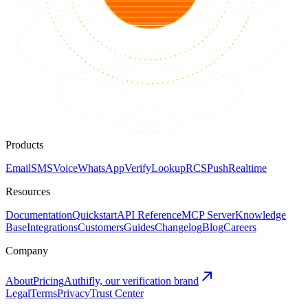
Products
Email
SMS
Voice
WhatsApp
Verify
Lookup
RCS
Push
Realtime
Resources
Documentation
Quickstart
API Reference
MCP Server
Knowledge
Base
Integrations
Customers
Guides
Changelog
Blog
Careers
Company
About
Pricing
Authifly, our verification brand
Legal
Terms
Privacy
Trust Center