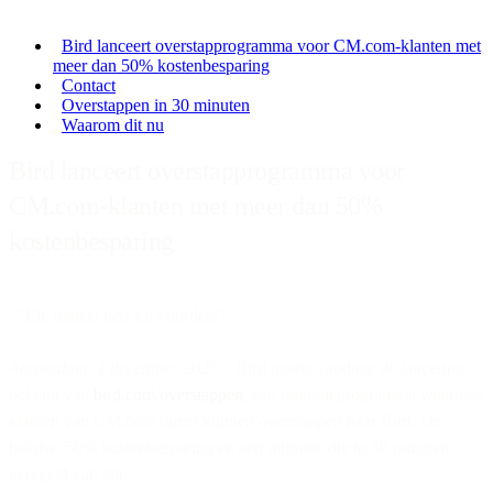
Bird lanceert overstapprogramma voor CM.com-klanten met
meer dan 50% kostenbesparing
Contact
Overstappen in 30 minuten
Waarom dit nu
Bird lanceert overstapprogramma voor
CM.com-klanten met meer dan 50%
kostenbesparing
_"Elk nadeel heb z'n voordeel"
Amsterdam, 1 december 2025
,_ Bird maakt vandaag de lancering
bekend van
bird.com/overstappen
, een migratieprogramma waarmee
klanten van CM.com direct kunnen overstappen naar Bird. De
belofte: 50% kostenbesparing en een migratie die in 30 minuten
geregeld kan zijn.