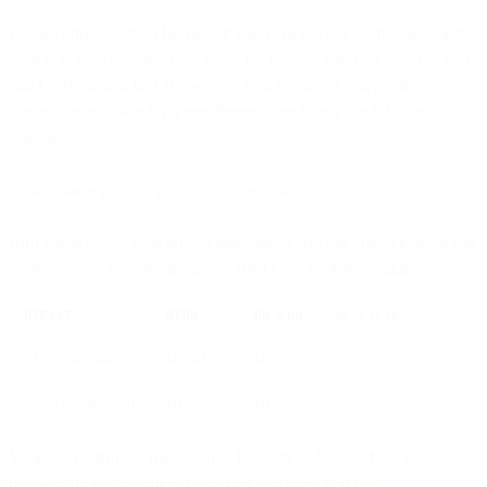
De lancering volgt op het besluit van Bird om het overnamevoorstel
voor CM.com in te trekken, nadat het bestuur van CM.com het bod
van €220 miljoen had afgewezen. Wat begon als een poging tot
samenwerking, wordt nu een directe uitnodiging aan CM.com-
klanten.
Transparante prijzen, geen verborgen marges
Bird publiceert al haar prijzen openbaar. CM.com vraagt klanten om
"contact op te nemen met sales". Bird kiest voor transparantie:
DIENST
BIRD
CM.COM
BESPARING
SMS (Nederland)
€0.0416
€0.0832
50%
Voice (Nederland)
€0.00375
€0.0075
50%
Voor een bedrijf dat maandelijks 100.000 SMS-berichten verstuurt,
betekent dit een jaarlijkse besparing van bijna €50.000.