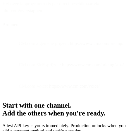
Het overstapprogramma is per direct beschikbaar via
bird.com/overstappen
.
Bronnen
CM.com algemene prijzen:
https://www.cm.com/pricing/
CM.com SMS-prijzen:
https://www.cm.com/pricing/sms/
CM.com Voice:
https://www.cm.com/voice/
Start with one channel.
Add the others when you're ready.
A test API key is yours immediately. Production unlocks when you
add a payment method and verify a sender.