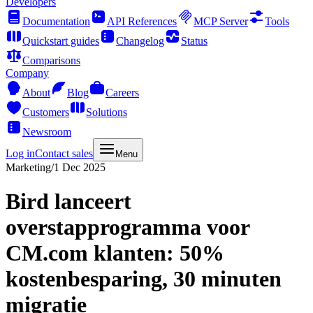
Developers
Documentation
API References
MCP Server
Tools
Quickstart guides
Changelog
Status
Comparisons
Company
About
Blog
Careers
Customers
Solutions
Newsroom
Log in
Contact sales
Menu
Marketing
/
1 Dec 2025
Bird lanceert
overstapprogramma voor
CM.com klanten: 50%
kostenbesparing, 30 minuten
migratie