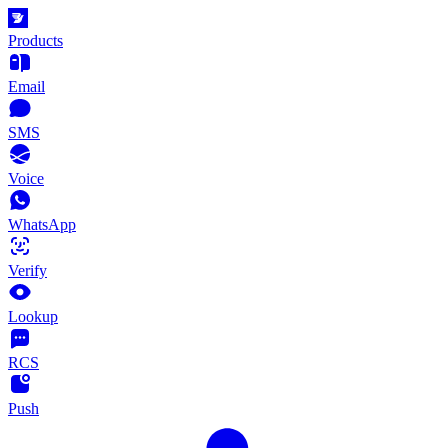
Products
Email
SMS
Voice
WhatsApp
Verify
Lookup
RCS
Push