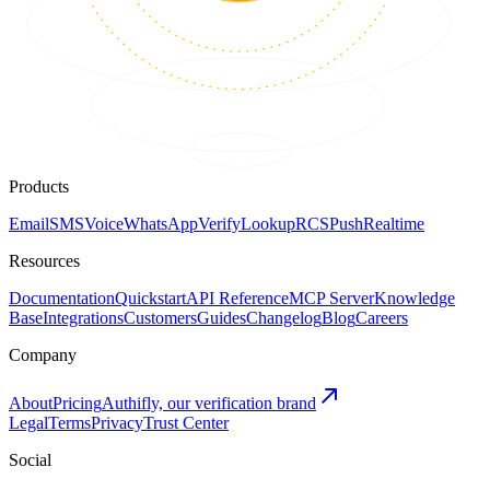
Products
Email
SMS
Voice
WhatsApp
Verify
Lookup
RCS
Push
Realtime
Resources
Documentation
Quickstart
API Reference
MCP Server
Knowledge
Base
Integrations
Customers
Guides
Changelog
Blog
Careers
Company
About
Pricing
Authifly, our verification brand
Legal
Terms
Privacy
Trust Center
Social