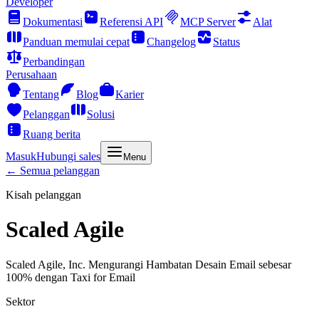
Developer
Dokumentasi
Referensi API
MCP Server
Alat
Panduan memulai cepat
Changelog
Status
Perbandingan
Perusahaan
Tentang
Blog
Karier
Pelanggan
Solusi
Ruang berita
Masuk
Hubungi sales
Menu
← Semua pelanggan
Kisah pelanggan
Scaled Agile
Scaled Agile, Inc. Mengurangi Hambatan Desain Email sebesar
100% dengan Taxi for Email
Sektor