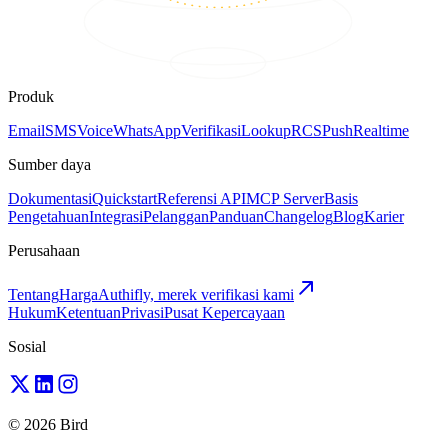
Produk
Email
SMS
Voice
WhatsApp
Verifikasi
Lookup
RCS
Push
Realtime
Sumber daya
Dokumentasi
Quickstart
Referensi API
MCP Server
Basis
Pengetahuan
Integrasi
Pelanggan
Panduan
Changelog
Blog
Karier
Perusahaan
Tentang
Harga
Authifly, merek verifikasi kami
Hukum
Ketentuan
Privasi
Pusat Kepercayaan
Sosial
© 2026 Bird