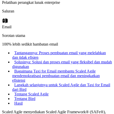
Pelatihan perangkat lunak enterprise
Saluran
Email
Sorotan utama
100% lebih sedikit hambatan email
Tantangannya: Proses pembuatan email yang melelahkan
dan tidak efisien
Solusinya: Solusi dan proses email yang fleksibel dan mudah
digunakan
Bagaimana Taxi for Email membantu Scaled Agile
mendemokratisasi pembuatan email dan meningkatkan
efisiensi
Langkah selanjutnya untuk Scaled Agile dan Taxi for Email
dari Bird
Tentang Scaled Agile
Tentang Bird
Hasil
Scaled Agile menyediakan Scaled Agile Framework® (SAFe®),