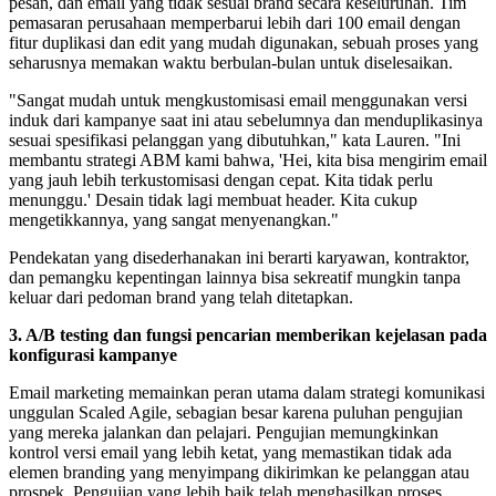
pesan, dan email yang tidak sesuai brand secara keseluruhan. Tim
pemasaran perusahaan memperbarui lebih dari 100 email dengan
fitur duplikasi dan edit yang mudah digunakan, sebuah proses yang
seharusnya memakan waktu berbulan-bulan untuk diselesaikan.
"Sangat mudah untuk mengkustomisasi email menggunakan versi
induk dari kampanye saat ini atau sebelumnya dan menduplikasinya
sesuai spesifikasi pelanggan yang dibutuhkan," kata Lauren. "Ini
membantu strategi ABM kami bahwa, 'Hei, kita bisa mengirim email
yang jauh lebih terkustomisasi dengan cepat. Kita tidak perlu
menunggu.' Desain tidak lagi membuat header. Kita cukup
mengetikkannya, yang sangat menyenangkan."
Pendekatan yang disederhanakan ini berarti karyawan, kontraktor,
dan pemangku kepentingan lainnya bisa sekreatif mungkin tanpa
keluar dari pedoman brand yang telah ditetapkan.
3. A/B testing dan fungsi pencarian memberikan kejelasan pada
konfigurasi kampanye
Email marketing memainkan peran utama dalam strategi komunikasi
unggulan Scaled Agile, sebagian besar karena puluhan pengujian
yang mereka jalankan dan pelajari. Pengujian memungkinkan
kontrol versi email yang lebih ketat, yang memastikan tidak ada
elemen branding yang menyimpang dikirimkan ke pelanggan atau
prospek. Pengujian yang lebih baik telah menghasilkan proses