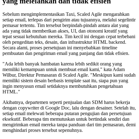
yang melelahkan dan tidak efisien
Sebelum mengimplementasikan Taxi, Scaled Agile mengarahkan
setiap email, terlepas dari pengirim atau tujuannya, melalui segelintir
pemasar tertentu. Tim tersebut berpindah-pindah antara alat yang
ada yang tidak memberikan akses, UI, dan otonomi kreatif yang
tepat sesuai kebutuhan mereka. Tim kecil ini dengan cepat terbebani
oleh pengeditan teks, desain, dan infrastruktur HTML backend.
Secara alami, proses persetujuan ini menyebabkan timeline
pembuatan dan pengiriman email yang panjang dan tidak efisien.
"Ada lebih banyak hambatan karena lebih sedikit orang yang
memiliki kemampuan untuk membuat email kami," kata Adam
Wilbur, Direktur Pemasaran di Scaled Agile. "Meskipun kami sudah
memiliki sistem desain berbasis template saat itu, siapa pun yang
ingin menyusun email setidaknya membutuhkan pengetahuan
HTML."
Akibatnya, departemen seperti penjualan dan SDM harus bekerja
dengan copywriter di Google Doc, lalu dengan desainer. Setelah itu,
setiap email melewati beberapa putaran pengujian dan persetujuan
eksekutif. Beberapa tim memutuskan untuk bertindak sendiri dan
mengirimkan email mereka tanpa panduan dari tim pemasaran, demi
menghindari proses tersebut sepenuhnya.