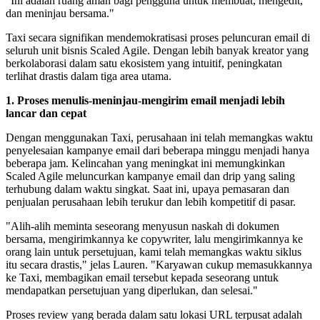
"Ini adalah ruang aman bagi pengguna untuk membuat, mengedit,
dan meninjau bersama."
Taxi secara signifikan mendemokratisasi proses peluncuran email di
seluruh unit bisnis Scaled Agile. Dengan lebih banyak kreator yang
berkolaborasi dalam satu ekosistem yang intuitif, peningkatan
terlihat drastis dalam tiga area utama.
1. Proses menulis-meninjau-mengirim email menjadi lebih
lancar dan cepat
Dengan menggunakan Taxi, perusahaan ini telah memangkas waktu
penyelesaian kampanye email dari beberapa minggu menjadi hanya
beberapa jam. Kelincahan yang meningkat ini memungkinkan
Scaled Agile meluncurkan kampanye email dan drip yang saling
terhubung dalam waktu singkat. Saat ini, upaya pemasaran dan
penjualan perusahaan lebih terukur dan lebih kompetitif di pasar.
"Alih-alih meminta seseorang menyusun naskah di dokumen
bersama, mengirimkannya ke copywriter, lalu mengirimkannya ke
orang lain untuk persetujuan, kami telah memangkas waktu siklus
itu secara drastis," jelas Lauren. "Karyawan cukup memasukkannya
ke Taxi, membagikan email tersebut kepada seseorang untuk
mendapatkan persetujuan yang diperlukan, dan selesai."
Proses review yang berada dalam satu lokasi URL terpusat adalah