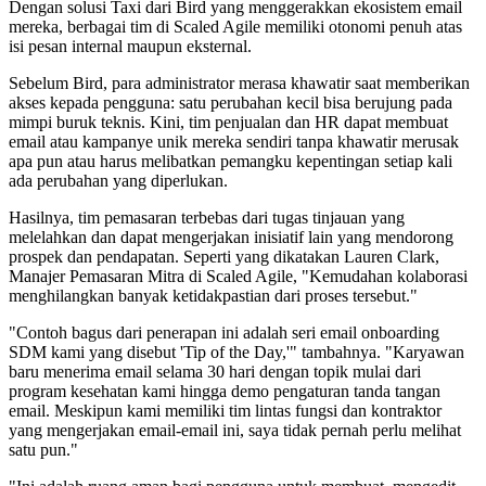
Dengan solusi Taxi dari Bird yang menggerakkan ekosistem email
mereka, berbagai tim di Scaled Agile memiliki otonomi penuh atas
isi pesan internal maupun eksternal.
Sebelum Bird, para administrator merasa khawatir saat memberikan
akses kepada pengguna: satu perubahan kecil bisa berujung pada
mimpi buruk teknis. Kini, tim penjualan dan HR dapat membuat
email atau kampanye unik mereka sendiri tanpa khawatir merusak
apa pun atau harus melibatkan pemangku kepentingan setiap kali
ada perubahan yang diperlukan.
Hasilnya, tim pemasaran terbebas dari tugas tinjauan yang
melelahkan dan dapat mengerjakan inisiatif lain yang mendorong
prospek dan pendapatan. Seperti yang dikatakan Lauren Clark,
Manajer Pemasaran Mitra di Scaled Agile, "Kemudahan kolaborasi
menghilangkan banyak ketidakpastian dari proses tersebut."
"Contoh bagus dari penerapan ini adalah seri email onboarding
SDM kami yang disebut 'Tip of the Day,'" tambahnya. "Karyawan
baru menerima email selama 30 hari dengan topik mulai dari
program kesehatan kami hingga demo pengaturan tanda tangan
email. Meskipun kami memiliki tim lintas fungsi dan kontraktor
yang mengerjakan email-email ini, saya tidak pernah perlu melihat
satu pun."