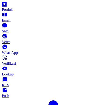
Produk
Email
SMS
Voice
WhatsApp
Verifikasi
Lookup
RCS
Push