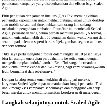
peluncuran kampanye yang disederhanakan dan efisien bagi Scaled
Agile.
Fitur pengujian dan jaminan kualitas (QA) Taxi memungkinkan
pemangku kepentingan untuk melihat pratinjau email untuk desktop
atau mobile secara real-time, bahkan saat orang lain sedang
melakukan pengeditan tambahan. Fitur-fitur ini membekali Scaled
Agile, perusahaan yang belum pernah memiliki proses QA formal,
untuk menjalankan lebih dari 55 pengujian dalam waktu kurang dari
setahun pada elemen seperti baris subjek, gambar, segmen audiens,
dan teks tombol.
"Jika saya perlu mengubah footer dalam rangkaian 10 pesan, saya
bisa langsung menerapkan perubahan itu ke setiap email dengan
mengedit template induk," tambah Eva. "Ini sangat bermanfaat
untuk email transaksional dan A/B testing bagi kami sekarang—jauh
lebih bermanfaat dari sebelumnya."
Dengan katalog semua email terkirim di ujung jari mereka,
karyawan Scaled Agile dapat memanfaatkan fungsi pencarian Taxi
untuk mengakses kampanye sebelumnya dan menggunakan arsip
besar mereka untuk menginformasikan kesuksesan di masa depan.
Langkah selanjutnya untuk Scaled Agile