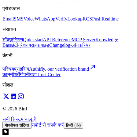
प्रोडक्ट्स
Email
SMS
Voice
WhatsApp
Verify
Lookup
RCS
Push
Realtime
संसाधन
डॉक्यूमेंटेशन
Quickstart
API Reference
MCP Server
Knowledge
Base
इंटीग्रेशन
ग्राहक
गाइड
Changelog
ब्लॉग
करियर
कंपनी
परिचय
प्राइसिंग
Authifly, our verification brand
कानूनी
शर्तें
गोपनीयता
Trust Center
सोशल
© 2026 Bird
सभी सिस्टम चालू हैं
सपोर्ट से संपर्क करें
गोपनीयता सेटिंग्स
हिन्दी (IN)