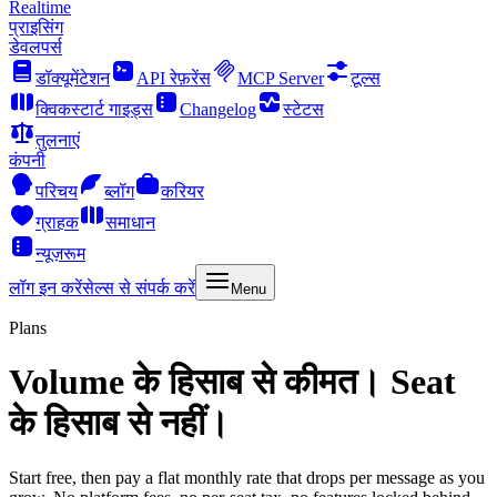
Realtime
प्राइसिंग
डेवलपर्स
डॉक्यूमेंटेशन
API रेफ़रेंस
MCP Server
टूल्स
क्विकस्टार्ट गाइड्स
Changelog
स्टेटस
तुलनाएं
कंपनी
परिचय
ब्लॉग
करियर
ग्राहक
समाधान
न्यूज़रूम
लॉग इन करें
सेल्स से संपर्क करें
Menu
Plans
Volume के हिसाब से कीमत। Seat
के हिसाब से नहीं।
Start free, then pay a flat monthly rate that drops per message as you