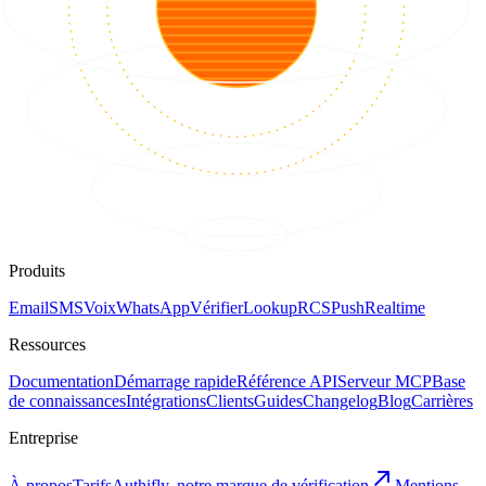
Produits
Email
SMS
Voix
WhatsApp
Vérifier
Lookup
RCS
Push
Realtime
Ressources
Documentation
Démarrage rapide
Référence API
Serveur MCP
Base
de connaissances
Intégrations
Clients
Guides
Changelog
Blog
Carrières
Entreprise
À propos
Tarifs
Authifly, notre marque de vérification
Mentions