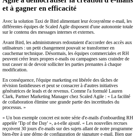
Agile à démocratiser la création d'e-mails
et à gagner en efficacité
Avec la solution Taxi de Bird alimentant leur écosystème e-mail, les
différentes équipes de Scaled Agile disposent d'une autonomie totale
sur le contenu des messages internes et externes.
Avant Bird, les administrateurs redoutaient d'accorder des accès aux
utilisateurs : un petit changement pouvait se transformer en
cauchemar technique. Désormais, les équipes commerciales et RH
peuvent créer leurs propres e-mails ou campagnes sans craindre de
tout casser ni de devoir solliciter les parties prenantes à chaque
modification.
En conséquence, l'équipe marketing est libérée des tâches de
révision fastidieuses et peut se consacrer à d'autres initiatives
génératrices de leads et de revenus. Comme l'a formulé Lauren
Clark, Partner Marketing Manager chez Scaled Agile : « La facilité
de collaboration élimine une grande partie des incertitudes du
processus. »
« Un bon exemple concret est notre série d'e-mails d'onboarding RH
appelée 'Tip of the Day' », a-t-elle ajouté. « Les nouvelles recrues
reçoivent 30 jours d'e-mails sur des sujets allant de notre programme
bien-être à une démo de configuration de signature e-mail. Bien que