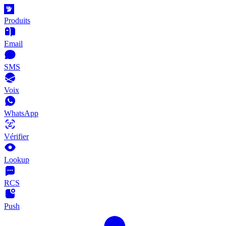
Produits
Email
SMS
Voix
WhatsApp
Vérifier
Lookup
RCS
Push