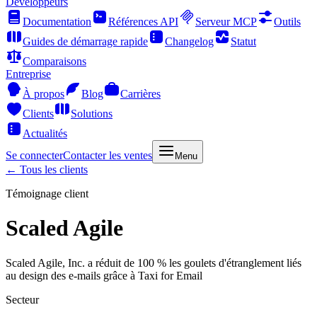
Développeurs
Documentation
Références API
Serveur MCP
Outils
Guides de démarrage rapide
Changelog
Statut
Comparaisons
Entreprise
À propos
Blog
Carrières
Clients
Solutions
Actualités
Se connecter
Contacter les ventes
Menu
← Tous les clients
Témoignage client
Scaled Agile
Scaled Agile, Inc. a réduit de 100 % les goulets d'étranglement liés
au design des e-mails grâce à Taxi for Email
Secteur