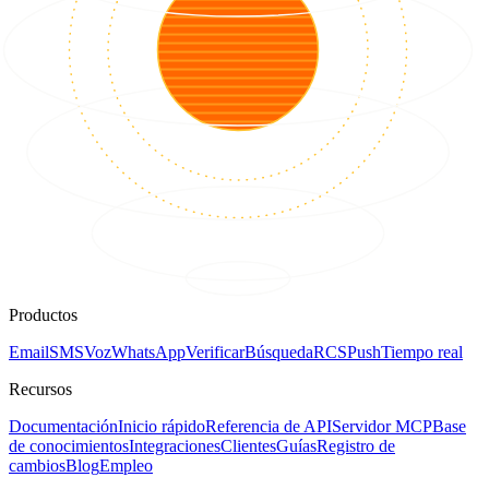
Productos
Email
SMS
Voz
WhatsApp
Verificar
Búsqueda
RCS
Push
Tiempo real
Recursos
Documentación
Inicio rápido
Referencia de API
Servidor MCP
Base
de conocimientos
Integraciones
Clientes
Guías
Registro de
cambios
Blog
Empleo