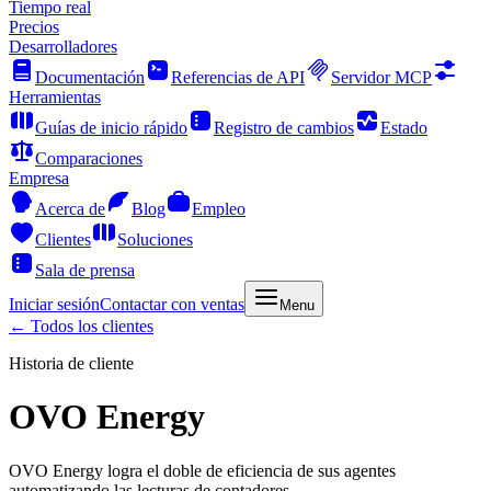
Tiempo real
Precios
Desarrolladores
Documentación
Referencias de API
Servidor MCP
Herramientas
Guías de inicio rápido
Registro de cambios
Estado
Comparaciones
Empresa
Acerca de
Blog
Empleo
Clientes
Soluciones
Sala de prensa
Iniciar sesión
Contactar con ventas
Menu
← Todos los clientes
Historia de cliente
OVO Energy
OVO Energy logra el doble de eficiencia de sus agentes
automatizando las lecturas de contadores